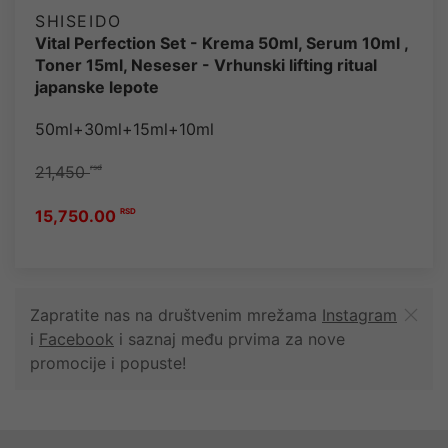
SHISEIDO
Vital Perfection Set - Krema 50ml, Serum 10ml ,
Toner 15ml, Neseser - Vrhunski lifting ritual
japanske lepote
50ml+30ml+15ml+10ml
21,450
rsd
15,750.00
RSD
Zapratite nas na društvenim mrežama
Instagram
i
Facebook
i saznaj među prvima za nove
promocije i popuste!