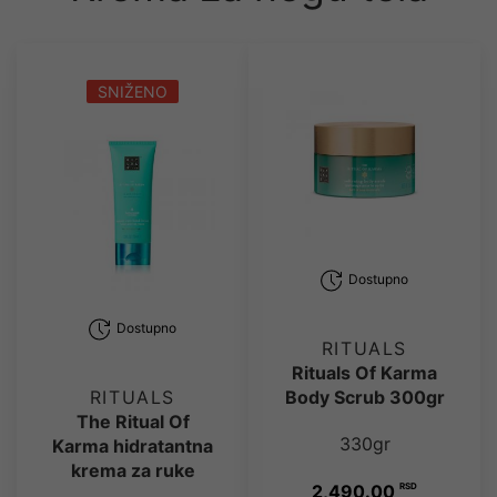
SNIŽENO
Dostupno
Dostupno
RITUALS
Rituals Of Karma
Body Scrub 300gr
RITUALS
The Ritual Of
330gr
Karma hidratantna
krema za ruke
2,490.00
RSD