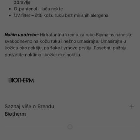
zdravlje
D-pantenol – jača nokte
UV filter – štiti kožu ruku bez mirisnih alergena
Način upotrebe:
Hidratantnu kremu za ruke Biomains nanosite
svakodnevno na kožu ruku i nežno umasirajte. Umasirajte u
kožicu oko noktiju, na
ake i vrhove prstiju. Posebnu pa
nju
š
ž
posvetite noktima i kožici oko noktiju.
Saznaj više o Brendu
Biotherm