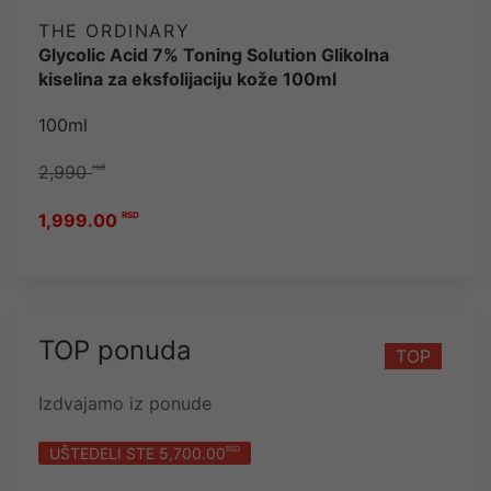
THE ORDINARY
Glycolic Acid 7% Toning Solution Glikolna
kiselina za eksfolijaciju kože 100ml
100ml
2,990
rsd
1,999.00
RSD
TOP ponuda
TOP
Izdvajamo iz ponude
UŠTEDELI STE 5,700.00
RSD