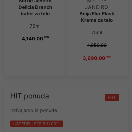
Sol de Janeiro
SOL DE
Delicia Drench
JANEIRO
buter za telo
Beija Flor Elasti
Krema za telo
75ml
75ml
4,140.00
RSD
4,950.00
3,990.00
RSD
HIT ponuda
HIT
Izdvajamo iz ponude
UŠTEDELI STE 991.00
RSD