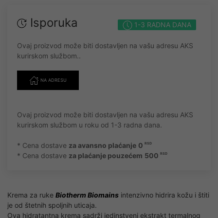
Isporuka
1-3 RADNA DANA
Ovaj proizvod može biti dostavljen na vašu adresu AKS
kurirskom službom..
NA ADRESU
Ovaj proizvod može biti dostavljen na vašu adresu AKS
kurirskom službom u roku od 1-3 radna dana.
* Cena dostave
za avansno plaćanje
0
RSD
* Cena dostave
za plaćanje pouzećem
500
RSD
Krema za ruke
Biotherm Biomains
intenzivno hidrira kožu i štiti
je od štetnih spoljnih uticaja.
Ova hidratantna krema sadrži jedinstveni ekstrakt termalnog