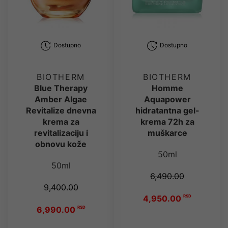
Dostupno
Dostupno
BIOTHERM
BIOTHERM
Blue Therapy
Homme
Amber Algae
Aquapower
Revitalize dnevna
hidratantna gel-
krema za
krema 72h za
revitalizaciju i
muškarce
obnovu kože
50ml
50ml
6,490.00
9,400.00
4,950.00
RSD
6,990.00
RSD