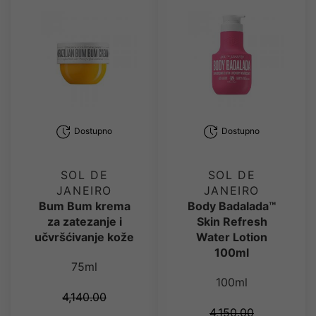
Dostupno
Dostupno
SOL DE
SOL DE
JANEIRO
JANEIRO
Bum Bum krema
Body Badalada™
za zatezanje i
Skin Refresh
učvršćivanje kože
Water Lotion
100ml
75ml
100ml
4,140.00
4,150.00