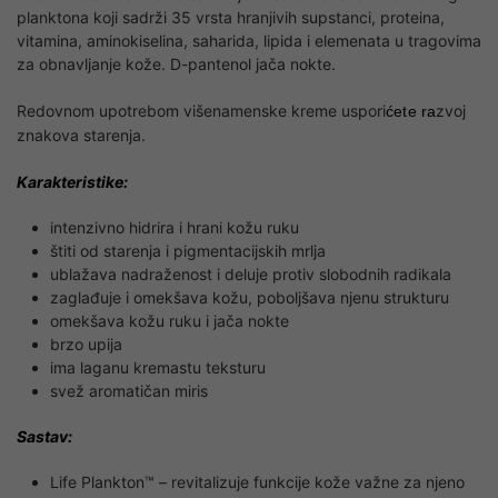
planktona koji sadrži 35 vrsta hranjivih supstanci, proteina,
vitamina, aminokiselina, saharida, lipida i elemenata u tragovima
za obnavljanje kože. D-pantenol jača nokte.
Redovnom upotrebom višenamenske kreme uspori
zvoj
ćete ra
znakova starenja.
Karakteristike:
​
intenzivno hidrira i hrani kožu ruku
štiti od starenja i pigmentacijskih mrlja
ublažava nadraženost i deluje protiv slobodnih radikala
zaglađuje i omekšava kožu, poboljšava njenu strukturu
omekšava kožu ruku i jača nokte
brzo upija
ima laganu kremastu teksturu
svež aromatičan miris
Sastav:
Life Plankton™ – revitalizuje funkcije kože važne za njeno