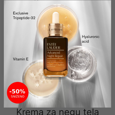
Retinol Multi-
Correct krema
protiv znakova
starenja sa
retinolom
50ml
9,500.00
7,990.00
RSD
Preporučujemo još iz sekcije
Krema za negu tela