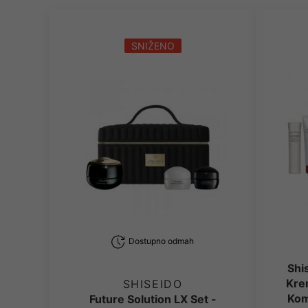
SNIŽENO
Dostupno odmah
Shi
Kre
SHISEIDO
Kom
Future Solution LX Set -