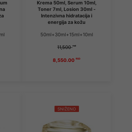
rum
Krema 50ml, Serum 10ml,
ena
Toner 7ml, Losion 30ml -
za
Intenzivna hidratacija i
energija za kožu
ml
50ml+30ml+15ml+10ml
11,500
rsd
8,550.00
RSD
SNIŽENO