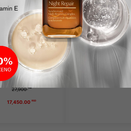
Dostupno odmah
Dostupno odmah
SHISEIDO
SHISEIDO
Benefiance Wrinkle
Ginza Set ( EDP50ml
Smoothing Enriched
BL50ml + HC50ml 
nevna krema za bore
50ml + 50ml + 50m
 + Shiseido Benefiance
rinkle Smoothing Eye
13,000
rsd
eam krema za oči 15ml
10,950.00
RSD
50ml + 15ml
27,900
rsd
17,450.00
RSD