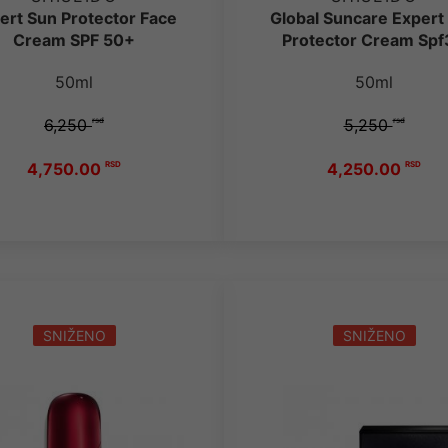
ert Sun Protector Face
Global Suncare Expert
Cream SPF 50+
Protector Cream Sp
50ml
50ml
6,250
rsd
5,250
rsd
4,750.00
RSD
4,250.00
RSD
SNIŽENO
SNIŽENO