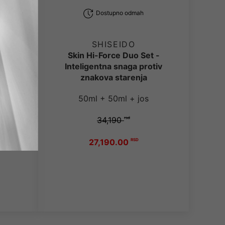
Dostupno odmah
SHISEIDO
 +
Skin Hi-Force Duo Set -
)
Inteligentna snaga protiv
znakova starenja
l
50ml + 50ml + jos
34,190
rsd
27,190.00
RSD