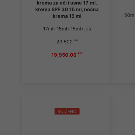
krema za oči i usne 17 ml,
krema SPF 30 15 ml, noćna
50m
krema 15 ml
17ml+15ml+15ml+još
23,500
rsd
19,950.00
RSD
SNIŽENO