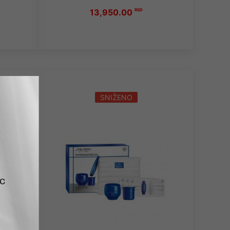
13,950.00
RSD
SNIŽENO