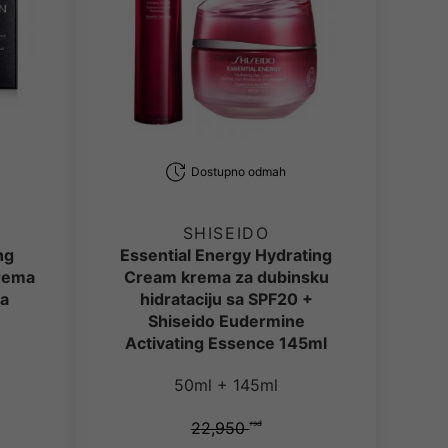
Dostupno odmah
SHISEIDO
ng
Essential Energy Hydrating
krema
Cream krema za dubinsku
za
hidrataciju sa SPF20 +
Shiseido Eudermine
Activating Essence 145ml
50ml + 145ml
22,950
rsd