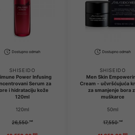
Dostupno odmah
Dostupno odmah
SHISEIDO
SHISEIDO
timune Power Infusing
Men Skin Empoweri
ncentrovani Serum za
Cream - učvršćujuća 
ore i hidrataciju kože
za smanjenje bora 
120ml
muškarce
120ml
50ml
26,550
rsd
17,550
rsd
RSD
RSD