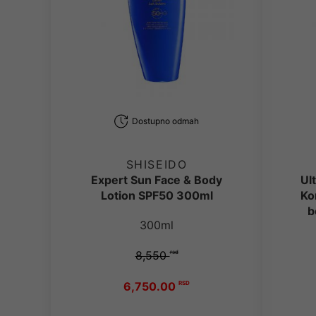
Dostupno odmah
SHISEIDO
Expert Sun Face & Body
Ul
Lotion SPF50 300ml
Ko
b
300ml
8,550
rsd
6,750.00
RSD