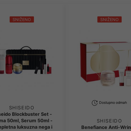
SNIŽENO
SNIŽENO
Dostupno odmah
SHISEIDO
seido Blockbuster Set -
ma 50ml, Serum 50ml -
SHISEIDO
pletna luksuzna nega i
Benefiance Anti-Wrin