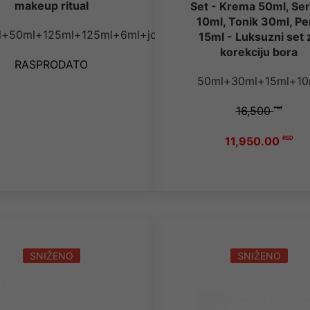
makeup ritual
Set - Krema 50ml, Se
10ml, Tonik 30ml, P
l+50ml+125ml+125ml+6ml+jos
15ml - Luksuzni set 
korekciju bora
RASPRODATO
50ml+30ml+15ml+10
16,500
rsd
11,950.00
RSD
SNIŽENO
SNIŽENO