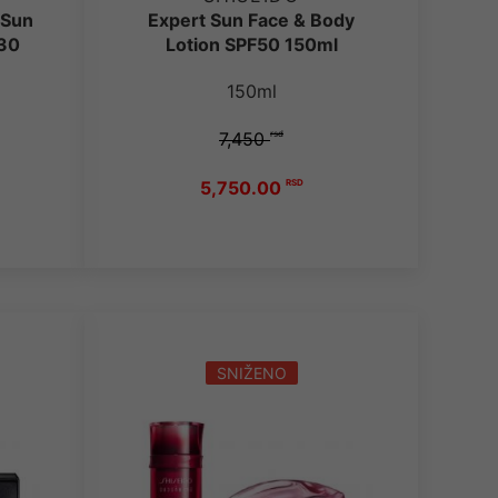
 Sun
Expert Sun Face & Body
f30
Lotion SPF50 150ml
150ml
7,450
rsd
5,750.00
RSD
SNIŽENO