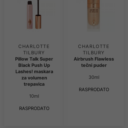
CHARLOTTE
CHARLOTTE
TILBURY
TILBURY
Pillow Talk Super
Airbrush Flawless
Black Push Up
tečni puder
Lashes! maskara
30ml
za volumen
trepavica
RASPRODATO
10ml
RASPRODATO