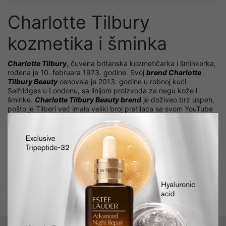
Charlotte Tilbury
kozmetika i šminka
Charlotte Tilbury
, čuvena britanska kozmetičarka i šminkerka,
rođena je 10. februara 1973. godine. Svoj
brend Charlotte
Tilbury Beauty
osnovala je 2013. godine u robnoj kući
Selfridges u Londonu, sa linijom proizvoda za negu kože i
šminke.
Charlotte Tilbury Beauty brend
je doživeo brz uspeh,
pošto je Tilberi već imala veliki broj pratilaca sa svom YouTube
kanalu. U novembru 2015. glavna prodavnica
Charlotte
Tilbury Beauty kompanije
otvorena je u londonskom Covent
Garden-u. U junu 2020. godine Tilbury je ozvaničila svoje
partnerstvo sa španskom modnom i parfemskom kompanijom
Puig. Puig je stekao većinski udeo u kompaniji, a Charlotte
Tilbury je zadržala značajan manjinski udeo i nastavila da bude
njen predsednik i glavni kreativni direktor.
Charlotte Tilbury
proizvodi
su luksuzni, veoma kvalitetni i laki za upotrebu.